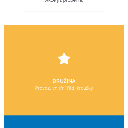
Akce již proběhla.
DRUŽINA
Provoz, vnitřní řád, kroužky