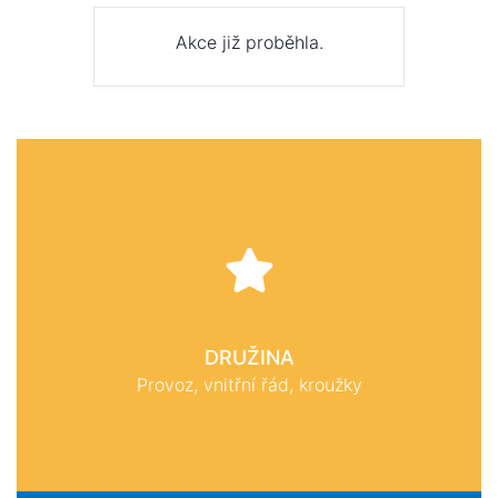
Akce již proběhla.
DRUŽINA
Provoz, vnitřní řád, kroužky