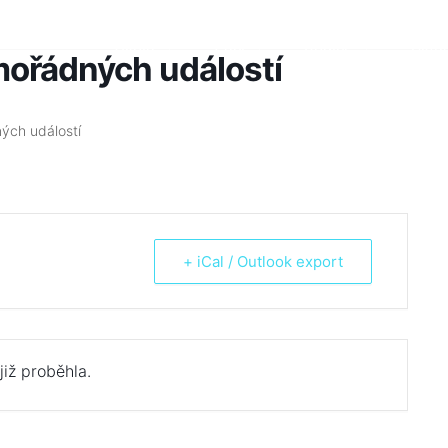
Škola
Žáci
Rodiče
Aktua
mořádných událostí
ých událostí
+ iCal / Outlook export
již proběhla.