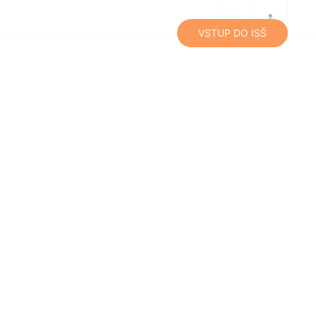
lity
Média
Kontakty
VSTUP DO ISŠ