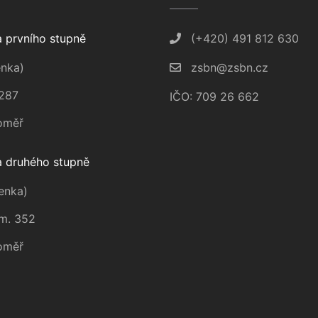
 prvního stupně
(+420) 491 812 630
nka)
zsbn@zsbn.cz
287
IČO: 709 26 662
oměř
 druhého stupně
enka)
m. 352
oměř