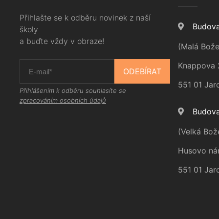
Přihlašte se k odběru novinek z naší
Budova
školy
a buďte vždy v obraze!
(Malá Bože
Knappova 
ODEBÍRAT
551 01 Jar
Přihlášením k odběru souhlasíte se
zpracováním osobních údajů
Budova
(Velká Bož
Husovo ná
551 01 Jar