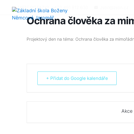
MÁTE DOTAZY?
+420 491 812 630
zsbn@zsbn.cz
Ochrana člověka za mi
Projektový den na téma: Ochrana člověka za mimořádn
+ Přidat do Google kalendáře
Akce 