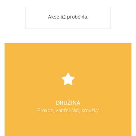
Akce již proběhla.
DRUŽINA
Provoz, vnitřní řád, kroužky