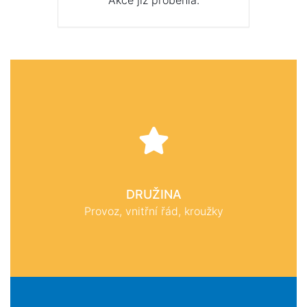
Akce již proběhla.
DRUŽINA
Provoz, vnitřní řád, kroužky