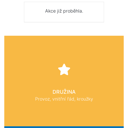
Akce již proběhla.
DRUŽINA
Provoz, vnitřní řád, kroužky