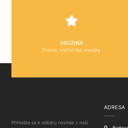
DRUŽINA
Provoz, vnitřní řád, kroužky
ADRESA
Přihlašte se k odběru novinek z naší
Budova