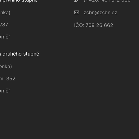
nka)
zsbn@zsbn.cz
287
IČO: 709 26 662
oměř
 druhého stupně
enka)
m. 352
oměř