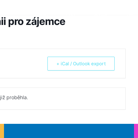
Škola
Žáci
Rodiče
Aktua
ii pro zájemce
+ iCal / Outlook export
již proběhla.