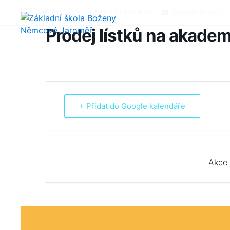
MÁTE DOTAZY?
+420 491 812 630
zsbn@zsbn.cz
Prodej lístků na akadem
+ Přidat do Google kalendáře
Akce 