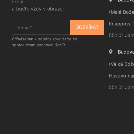
školy
a buďte vždy v obraze!
(Malá Bože
Knappova 
ODEBÍRAT
551 01 Jar
Přihlášením k odběru souhlasíte se
zpracováním osobních údajů
Budova
(Velká Bož
Husovo ná
551 01 Jar