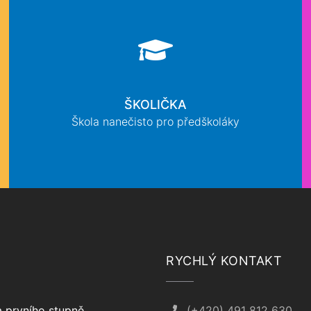
ŠKOLIČKA
Škola nanečisto pro předškoláky
RYCHLÝ KONTAKT
 prvního stupně
(+420) 491 812 630