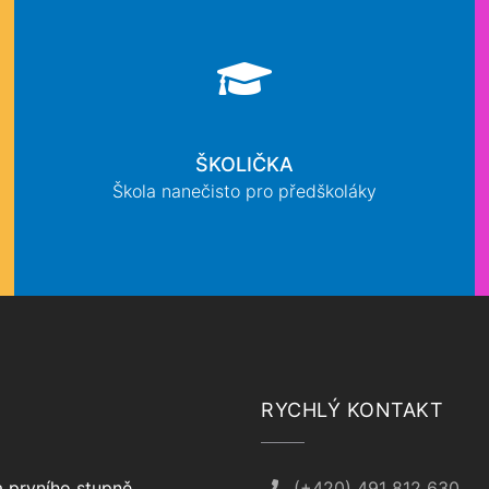
ŠKOLIČKA
Škola nanečisto pro předškoláky
RYCHLÝ KONTAKT
 prvního stupně
(+420) 491 812 630