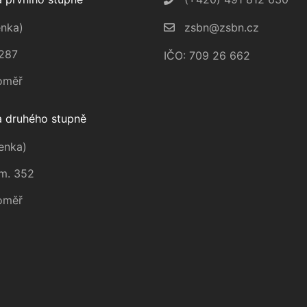
nka)
zsbn@zsbn.cz
287
IČO: 709 26 662
oměř
 druhého stupně
enka)
m. 352
oměř