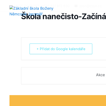
MÁTE DOTAZY?
+420 491 812 630
zsbn@zsbn.cz
Škola nanečisto-Začín
+ Přidat do Google kalendáře
Akce 