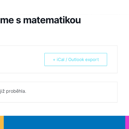
Škola
Žáci
Rodiče
Aktua
áme s matematikou
+ iCal / Outlook export
již proběhla.