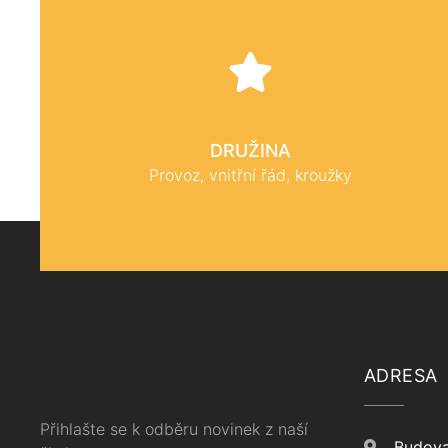
DRUŽINA
Provoz, vnitřní řád, kroužky
ADRESA
Přihlašte se k odběru novinek z naší
Budova