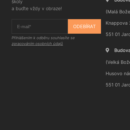
školy
a buďte vždy v obraze!
(Malá Bože
Knappova 
ODEBÍRAT
551 01 Jar
Přihlášením k odběru souhlasíte se
zpracováním osobních údajů
Budova
(Velká Bož
Husovo ná
551 01 Jar