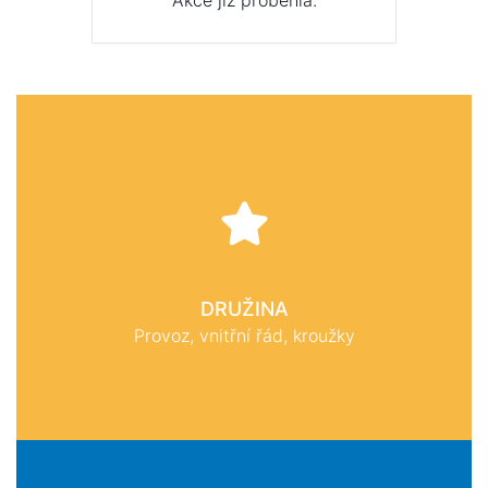
Akce již proběhla.
DRUŽINA
Provoz, vnitřní řád, kroužky