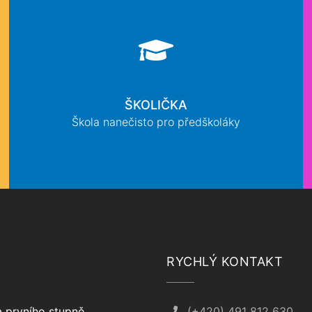
ŠKOLIČKA
Škola nanečisto pro předškoláky
RYCHLÝ KONTAKT
 prvního stupně
(+420) 491 812 630