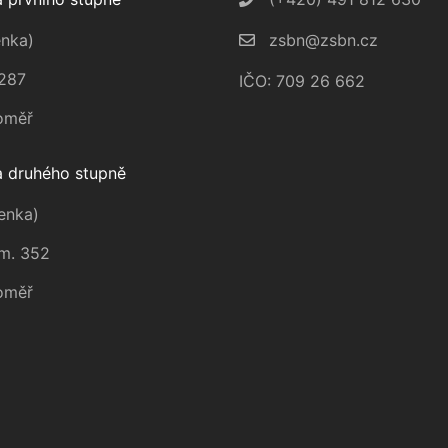
nka)
zsbn@zsbn.cz
287
IČO: 709 26 662
oměř
 druhého stupně
enka)
m. 352
oměř