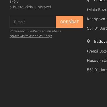
školy
a buďte vždy v obraze!
(Malá Bože
Knappova 
ODEBÍRAT
551 01 Jar
Přihlášením k odběru souhlasíte se
zpracováním osobních údajů
Budova
(Velká Bož
Husovo ná
551 01 Jar