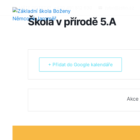
MÁTE DOTAZY?
+420 491 812 630
zsbn@zsbn.cz
Škola v přírodě 5.A
+ Přidat do Google kalendáře
Akce 