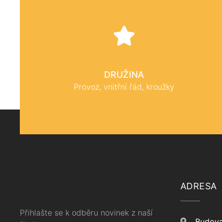
DRUŽINA
Provoz, vnitřní řád, kroužky
ADRESA
Přihlašte se k odběru novinek z naší
Budova