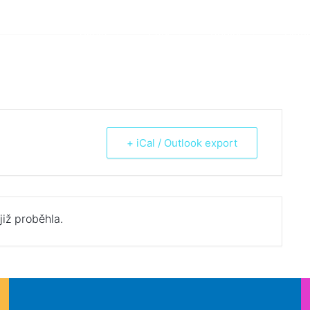
Škola
Žáci
Rodiče
Aktua
+ iCal / Outlook export
již proběhla.