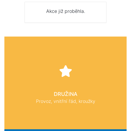
Akce již proběhla.
DRUŽINA
Provoz, vnitřní řád, kroužky