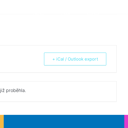
Škola
Žáci
Rodiče
Aktua
+ iCal / Outlook export
již proběhla.