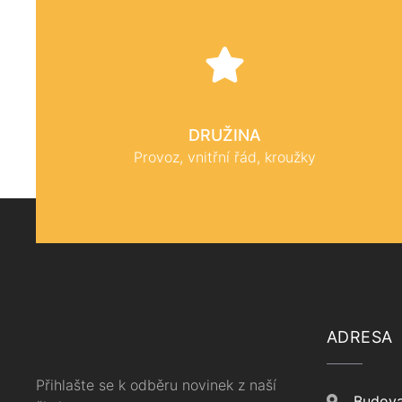
DRUŽINA
Provoz, vnitřní řád, kroužky
ADRESA
Přihlašte se k odběru novinek z naší
Budova