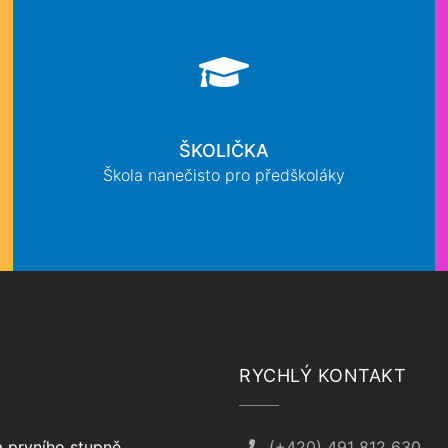
ŠKOLIČKA
Škola nanečisto pro předškoláky
RYCHLÝ KONTAKT
 prvního stupně
(+420) 491 812 630