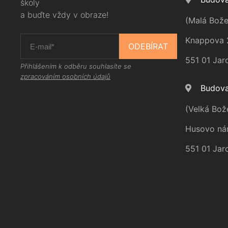
školy
a buďte vždy v obraze!
(Malá Bože
Knappova 
ODEBÍRAT
551 01 Jar
Přihlášením k odběru souhlasíte se
zpracováním osobních údajů
Budova
(Velká Bož
Husovo ná
551 01 Jar