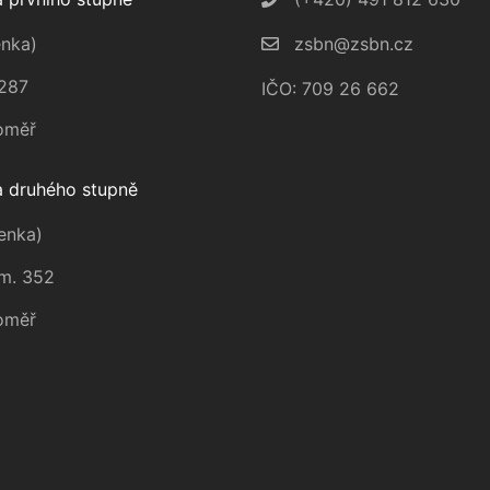
nka)
zsbn@zsbn.cz
287
IČO: 709 26 662
oměř
 druhého stupně
enka)
m. 352
oměř