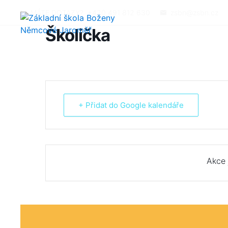
MÁTE DOTAZY?
+420 491 812 630
zsbn@zsbn.cz
Školička
+ Přidat do Google kalendáře
Akce 