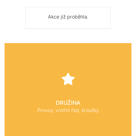
Akce již proběhla.
DRUŽINA
Provoz, vnitřní řád, kroužky