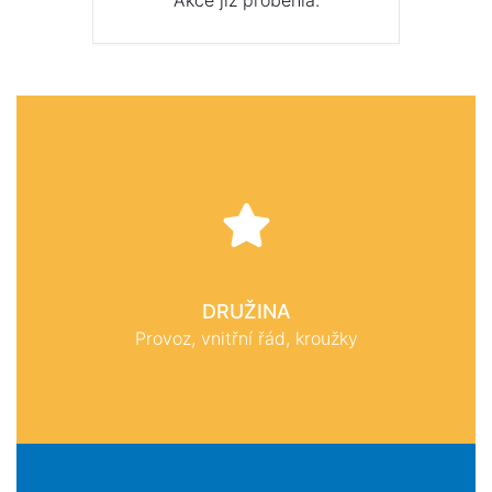
Akce již proběhla.
DRUŽINA
Provoz, vnitřní řád, kroužky