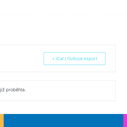
Škola
Žáci
Rodiče
Aktua
+ iCal / Outlook export
již proběhla.