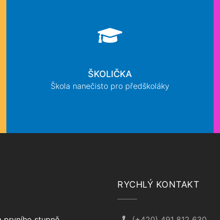
ŠKOLIČKA
Škola nanečisto pro předškoláky
RYCHLÝ KONTAKT
 prvního stupně
(+420) 491 812 630