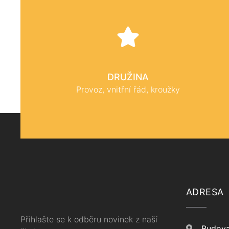
DRUŽINA
Provoz, vnitřní řád, kroužky
ADRESA
Přihlašte se k odběru novinek z naší
Budova