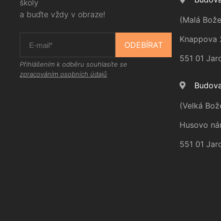
školy
a buďte vždy v obraze!
(Malá Bože
Knappova 
ODEBÍRAT
551 01 Jar
Přihlášením k odběru souhlasíte se
zpracováním osobních údajů
Budova
(Velká Bož
Husovo ná
551 01 Jar