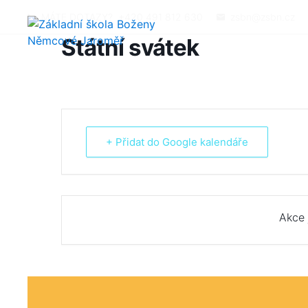
MÁTE DOTAZY?
+420 491 812 630
zsbn@zsbn.cz
Státní svátek
+ Přidat do Google kalendáře
Akce 