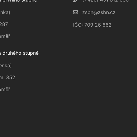
nka)
zsbn@zsbn.cz
287
IČO: 709 26 662
oměř
 druhého stupně
enka)
m. 352
oměř