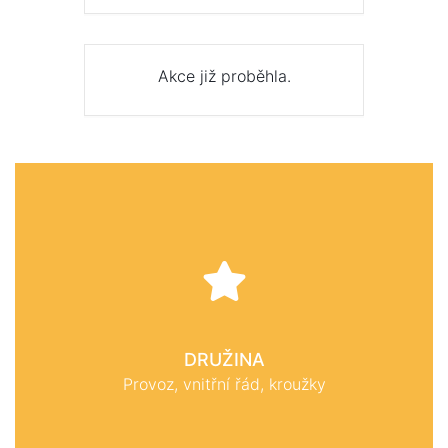
Akce již proběhla.
DRUŽINA
Provoz, vnitřní řád, kroužky