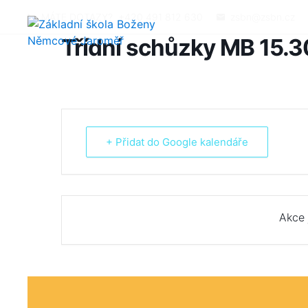
MÁTE DOTAZY?
+420 491 812 630
zsbn@zsbn.cz
Třídní schůzky MB 15.3
+ Přidat do Google kalendáře
Akce 