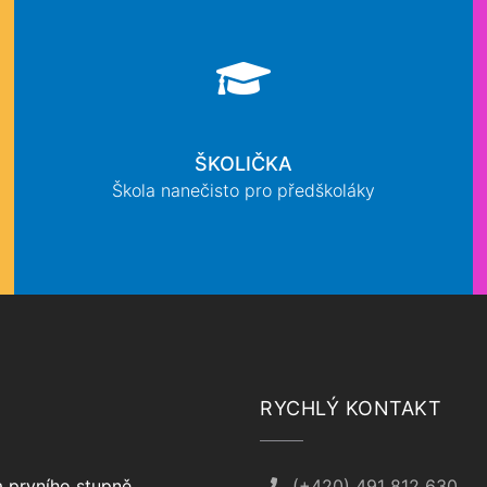
ŠKOLIČKA
Škola nanečisto pro předškoláky
RYCHLÝ KONTAKT
 prvního stupně
(+420) 491 812 630