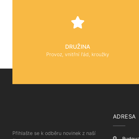
DRUŽINA
Provoz, vnitřní řád, kroužky
ADRESA
Přihlašte se k odběru novinek z naší
Budova