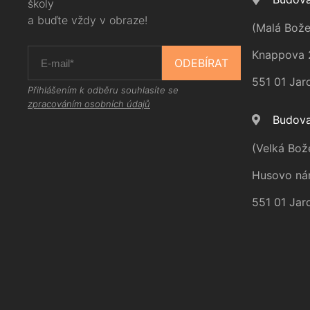
školy
a buďte vždy v obraze!
(Malá Bože
Knappova 
ODEBÍRAT
551 01 Jar
Přihlášením k odběru souhlasíte se
zpracováním osobních údajů
Budova
(Velká Bož
Husovo ná
551 01 Jar