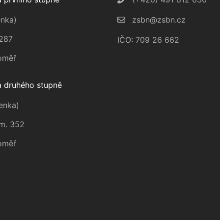
nka)
zsbn@zsbn.cz
287
IČO: 709 26 662
oměř
 druhého stupně
enka)
m. 352
oměř