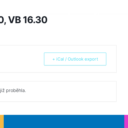
Škola
Žáci
Rodiče
Aktua
0, VB 16.30
+ iCal / Outlook export
již proběhla.