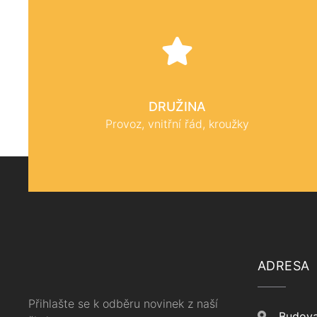
DRUŽINA
Provoz, vnitřní řád, kroužky
ADRESA
Přihlašte se k odběru novinek z naší
Budova