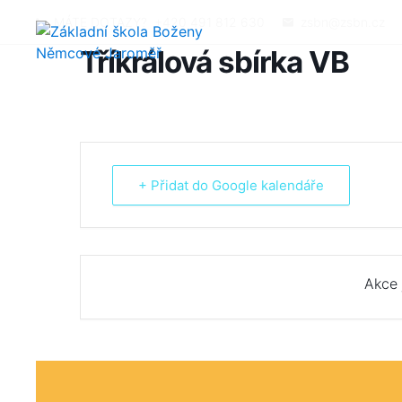
MÁTE DOTAZY?
+420 491 812 630
zsbn@zsbn.cz
Tříkrálová sbírka VB
+ Přidat do Google kalendáře
Akce 