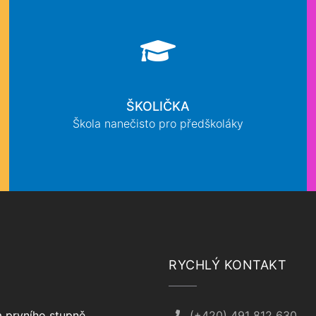
ŠKOLIČKA
Škola nanečisto pro předškoláky
RYCHLÝ KONTAKT
 prvního stupně
(+420) 491 812 630