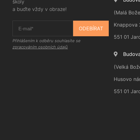
školy
a buďte vždy v obraze!
(Malá Bože
Knappova 
ODEBÍRAT
551 01 Jar
Přihlášením k odběru souhlasíte se
zpracováním osobních údajů
Budova
(Velká Bož
Husovo ná
551 01 Jar