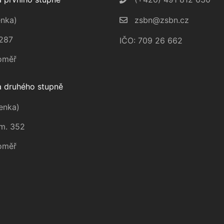
nka)
zsbn@zsbn.cz
287
IČO: 709 26 662
oměř
 druhého stupně
enka)
m. 352
oměř