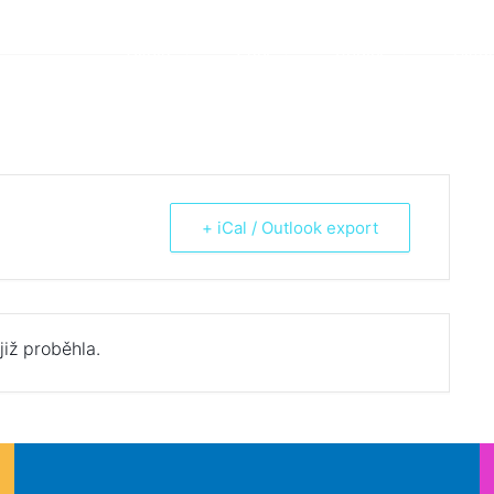
Škola
Žáci
Rodiče
Aktua
+ iCal / Outlook export
již proběhla.