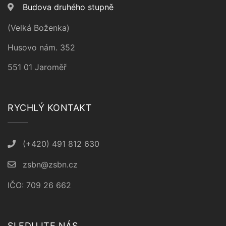
Budova druhého stupně
(Velká Boženka)
Husovo nám. 352
551 01 Jaroměř
RYCHLÝ KONTAKT
(+420) 491 812 630
zsbn@zsbn.cz
IČO: 709 26 662
SLEDUJTE NÁS