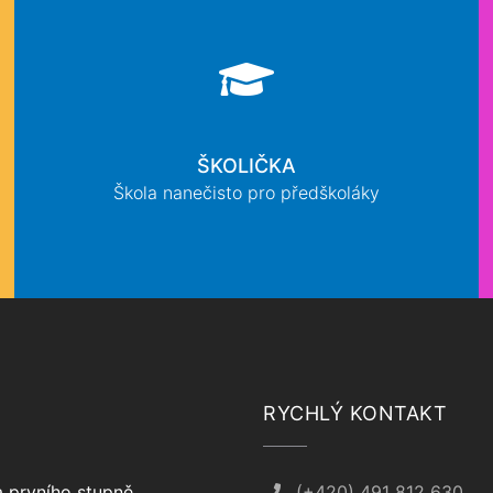
ŠKOLIČKA
Škola nanečisto pro předškoláky
RYCHLÝ KONTAKT
 prvního stupně
(+420) 491 812 630