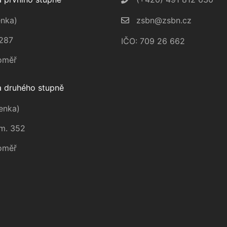
nka)
zsbn@zsbn.cz
287
IČO: 709 26 662
oměř
 druhého stupně
enka)
m. 352
oměř