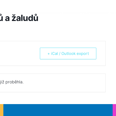
Škola
Žáci
Rodiče
Aktua
ů a žaludů
+ iCal / Outlook export
již proběhla.