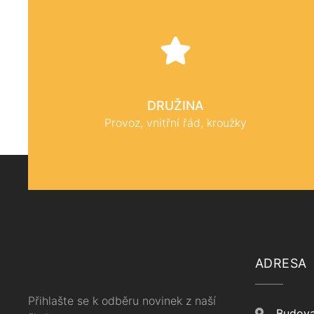
DRUŽINA
Provoz, vnitřní řád, kroužky
ADRESA
Přihlašte se k odběru novinek z naší
Budova