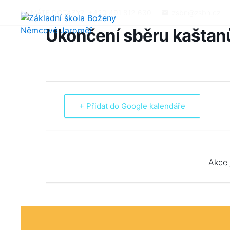
MÁTE DOTAZY?
+420 491 812 630
zsbn@zsbn.cz
Ukončení sběru kaštan
+ Přidat do Google kalendáře
Akce 