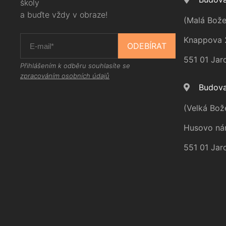
školy
a buďte vždy v obraze!
(Malá Bože
Knappova 
ODEBÍRAT
551 01 Jar
Přihlášením k odběru souhlasíte se
zpracováním osobních údajů
Budova
(Velká Bož
Husovo ná
551 01 Jar