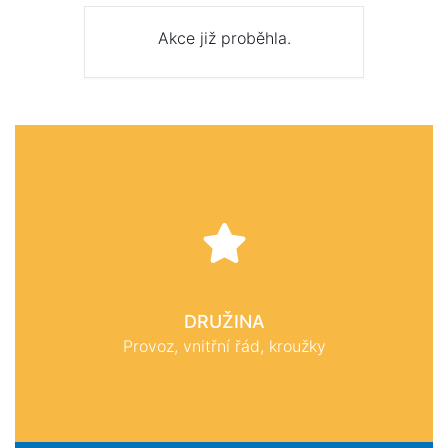
Akce již proběhla.
DRUŽINA
Provoz, vnitřní řád, kroužky