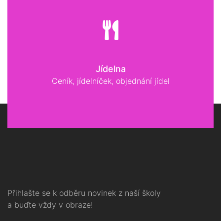
Jídelna
Ceník, jídelníček, objednání jídel
Přihlašte se k odběru novinek z naší školy
a buďte vždy v obraze!