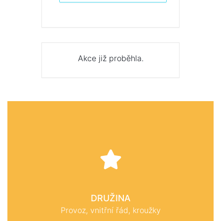
Akce již proběhla.
DRUŽINA
Provoz, vnitřní řád, kroužky