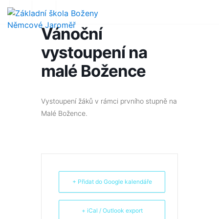
Vánoční
vystoupení na
malé Božence
Vystoupení žáků v rámci prvního stupně na
Malé Božence.
+ Přidat do Google kalendáře
+ iCal / Outlook export