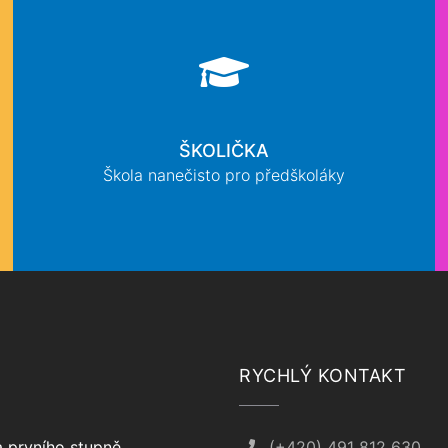
ŠKOLIČKA
Škola nanečisto pro předškoláky
RYCHLÝ KONTAKT
 prvního stupně
(+420) 491 812 630