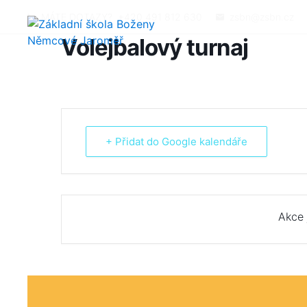
MÁTE DOTAZY?
+420 491 812 630
zsbn@zsbn.cz
Volejbalový turnaj
+ Přidat do Google kalendáře
Akce 