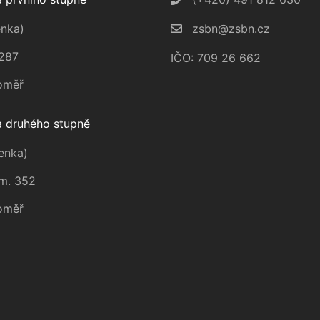
nka)
zsbn@zsbn.cz
287
IČO: 709 26 662
oměř
 druhého stupně
enka)
m. 352
oměř