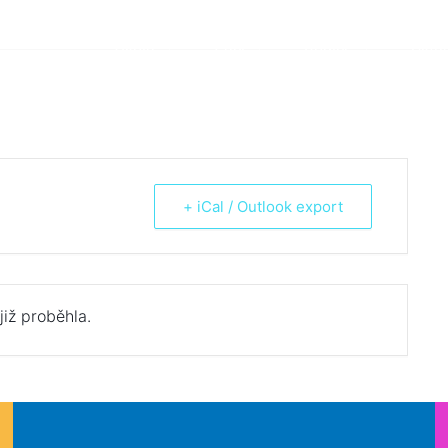
Škola
Žáci
Rodiče
Aktua
+ iCal / Outlook export
již proběhla.