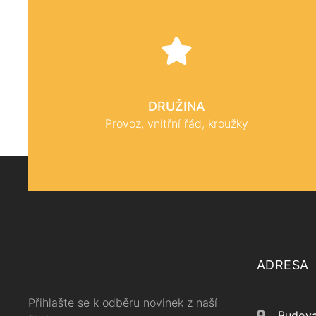
DRUŽINA
Provoz, vnitřní řád, kroužky
ADRESA
Přihlašte se k odběru novinek z naší
Budova