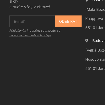
školy
a buďte vždy v obraze!
(Malá Bože
Knappova 
ODEBÍRAT
551 01 Jar
Přihlášením k odběru souhlasíte se
zpracováním osobních údajů
Budova
(Velká Bož
Husovo ná
551 01 Jar