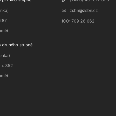
nka)
zsbn@zsbn.cz
287
IČO: 709 26 662
oměř
 druhého stupně
enka)
m. 352
oměř