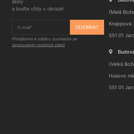
školy
a buďte vždy v obraze!
(Malá Bože
Knappova 
ODEBÍRAT
551 01 Jar
Přihlášením k odběru souhlasíte se
zpracováním osobních údajů
Budova
(Velká Bož
Husovo ná
551 01 Jar