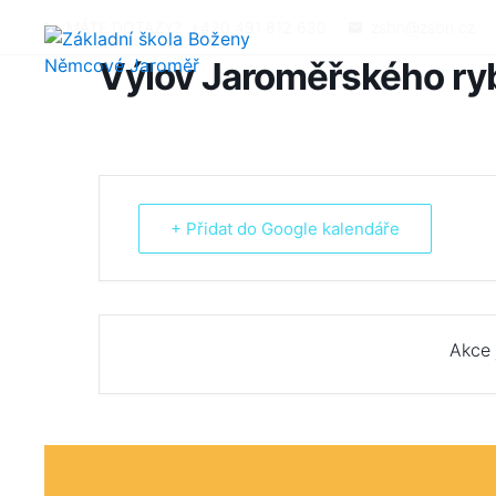
MÁTE DOTAZY?
+420 491 812 630
zsbn@zsbn.cz
Výlov Jaroměřského ry
+ Přidat do Google kalendáře
Akce 