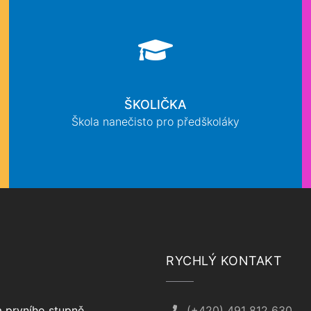
ŠKOLIČKA
Škola nanečisto pro předškoláky
RYCHLÝ KONTAKT
 prvního stupně
(+420) 491 812 630