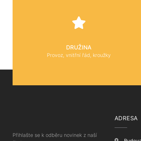
DRUŽINA
Provoz, vnitřní řád, kroužky
ADRESA
Přihlašte se k odběru novinek z naší
Budova