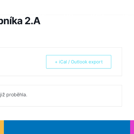
Škola
Žáci
Rodiče
Aktua
bníka 2.A
+ iCal / Outlook export
již proběhla.