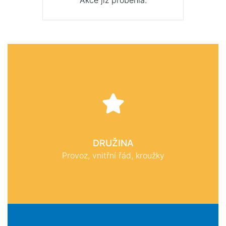
Akce již proběhla.
DRUŽINA
Provoz, vnitřní řád, kroužky