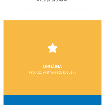
Akce již proběhla.
DRUŽINA
Provoz, vnitřní řád, kroužky