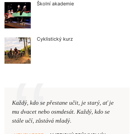
Školní akademie
Cyklistický kurz
Každý, kdo se přestane učit, je starý, ať je
Naši
mu dvacet nebo osmdesát. Každý, kdo se
cest,
stále učí, zůstává mladý.
nejd