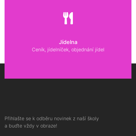
Jídelna
Ceník, jídelníček, objednání jídel
Přihlašte se k odběru novinek z naší školy
a buďte vždy v obraze!