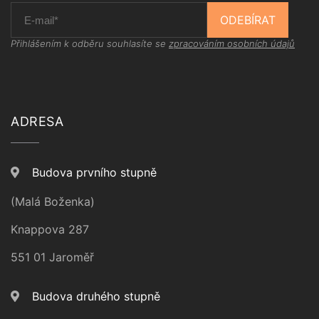
ODEBÍRAT
Přihlášením k odběru souhlasíte se
zpracováním osobních údajů
ADRESA
Budova prvního stupně
(Malá Boženka)
Knappova 287
551 01 Jaroměř
Budova druhého stupně