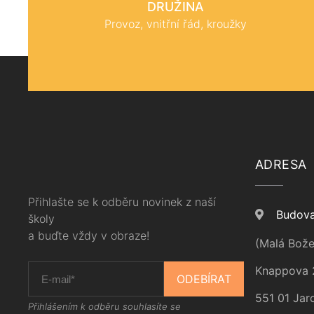
DRUŽINA
Provoz, vnitřní řád, kroužky
ADRESA
Přihlašte se k odběru novinek z naší
Budova
školy
a buďte vždy v obraze!
(Malá Bože
Knappova 
ODEBÍRAT
551 01 Jar
Přihlášením k odběru souhlasíte se