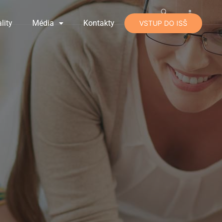
lity
Média
Kontakty
VSTUP DO ISŠ