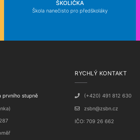
ŠKOLIČKA
Škola nanečisto pro předškoláky
RYCHLÝ KONTAKT
 prvního stupně
(+420) 491 812 630
nka)
zsbn@zsbn.cz
287
IČO: 709 26 662
oměř