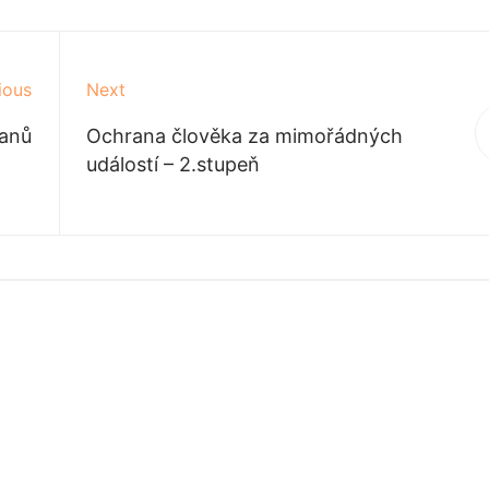
ious
Next
tanů
Ochrana člověka za mimořádných
událostí – 2.stupeň