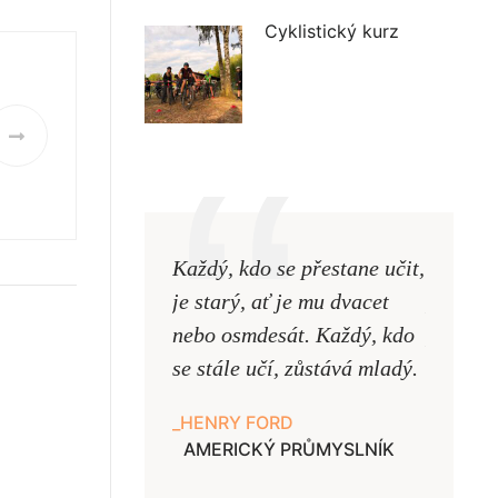
Cyklistický kurz
Každý, kdo se přestane učit,
Naši uč
je starý, ať je mu dvacet
podobni
nebo osmdesát. Každý, kdo
pouze uk
se stále učí, zůstává mladý.
samy ne
HENRY FORD
JAN A
AMERICKÝ PRŮMYSLNÍK
UČITE