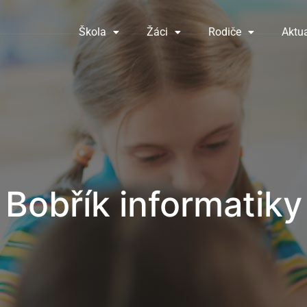
Škola
Žáci
Rodiče
Aktua
Bobřík informatiky