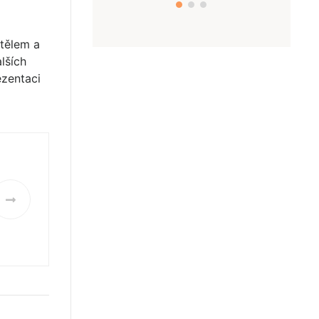
 tělem a
lších
ezentaci