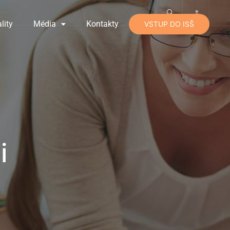
lity
Média
Kontakty
VSTUP DO ISŠ
i