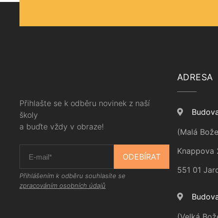
ADRESA
Přihlašte se k odběru novinek z naší
Budova
školy
a buďte vždy v obraze!
(Malá Bože
Knappova 
ODEBÍRAT
551 01 Jar
Přihlášením k odběru souhlasíte se
zpracováním osobních údajů
Budova
(Velká Bož