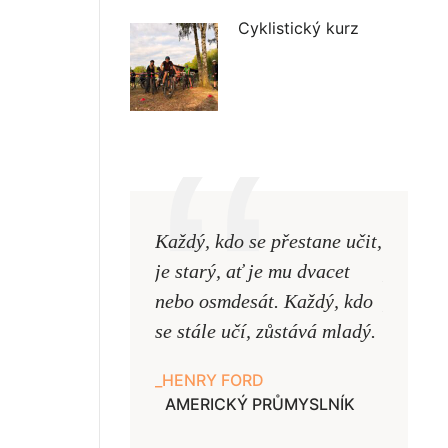
Cyklistický kurz
Každý, kdo se přestane učit,
Naši uč
je starý, ať je mu dvacet
podobni
nebo osmdesát. Každý, kdo
pouze uk
se stále učí, zůstává mladý.
samy ne
HENRY FORD
JAN A
AMERICKÝ PRŮMYSLNÍK
UČITE