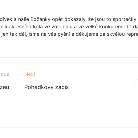
u dívek a naše Božanky opět dokázaly, že jsou to sporťačky
nili okresního kola ve volejbalu a ve velké konkurenci 10 da
, jen tak dál, jsme na vás pyšní a děkujeme za skvělou repr
ious
Next
uzeu
Pohádkový zápis