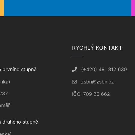
RYCHLÝ KONTAKT
 prvního stupně
(+420) 491 812 630
nka)
zsbn@zsbn.cz
287
IČO: 709 26 662
oměř
 druhého stupně
enka)