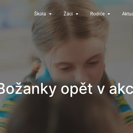
Škola
Žáci
Rodiče
Aktua
Božanky opět v akc