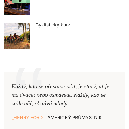
Cyklistický kurz
Každý, kdo se přestane učit, je starý, ať je
Naši
mu dvacet nebo osmdesát. Každý, kdo se
cest,
stále učí, zůstává mladý.
nejd
HENRY FORD
AMERICKÝ PRŮMYSLNÍK
JAN