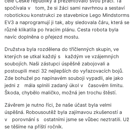
celé České republiky a prezentovalo svou práci. Ta
spočívala v tom, že si žáci sami navrhnou a sestaví
robotickou konstrukci ze stavebnice Lego Mindstorms
EV3 a naprogramují ji tak, aby sledovala čáru, která se
různě klikatila po hracím plánu. Cesta robota byla
navíc doplněna o přejezd mostu.
Družstva byla rozdělena do tříčlenných skupin, ve
kterých se utkal každý s každým ve vzájemných
soubojích. Naši zástupci úspěšně zabojovali a
postoupili mezi 32 nejlepších do vyřazovacích bojů.
Zde bohužel po napínavém souboji vypadli, ale jako
jedni z mála splnili zadaný úkol v časovém limitu.
Škoda, chybělo maličko, možná jen trochu štěstí.
Závěrem je nutno říci, že naše účast byla velmi
úspěšná. Robousoutěž byla zajímavou zkušeností a
v porovnání s ostatními jsme se vůbec neztratili. Už
se těšíme na příští ročník.