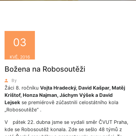
03
KVĚ, 2016
Božena na Robosoutěži
By
Žáci 8. ročníku
Vojta Hradecký, David Kašpar, Matěj
Krištof, Honza Najman, Jáchym Výšek a David
Lejsek
se premiérově zúčastnili celostátního kola
„Robosoutěže“ .
V pátek 22. dubna jsme se vydali směr ČVUT Praha,
kde se Robosoutěž konala. Zde se sešlo 48 týmů z