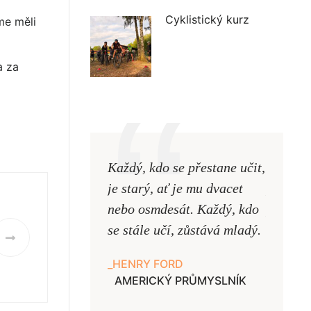
Cyklistický kurz
me měli
a za
Každý, kdo se přestane učit,
Naši uč
je starý, ať je mu dvacet
podobni
nebo osmdesát. Každý, kdo
pouze uk
se stále učí, zůstává mladý.
samy ne
HENRY FORD
JAN A
AMERICKÝ PRŮMYSLNÍK
UČITE