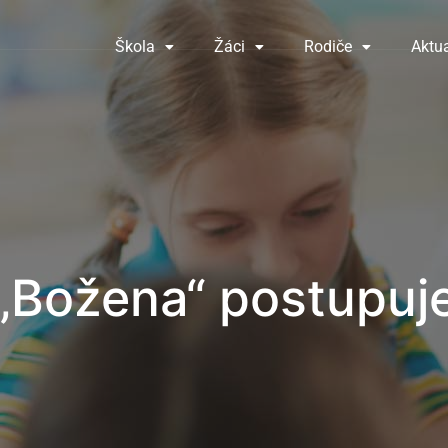
Škola
Žáci
Rodiče
Aktua
„Božena“ postupuj