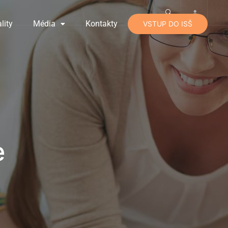
lity
Média
Kontakty
VSTUP DO ISŠ
e