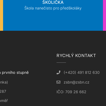
ŠKOLIČKA
Škola nanečisto pro předškoláky
RYCHLÝ KONTAKT
 prvního stupně
(+420) 491 812 630
nka)
zsbn@zsbn.cz
287
IČO: 709 26 662
oměř