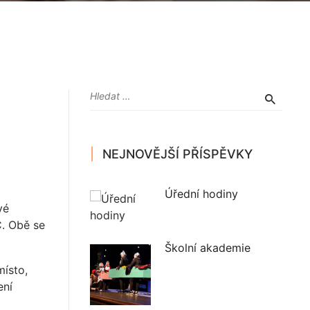
NEJNOVĚJŠÍ PŘÍSPĚVKY
Úřední hodiny
vé
C. Obě se
Školní akademie
místo,
ení