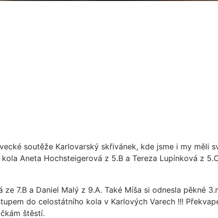
vecké soutěže Karlovarský skřivánek, kde jsme i my měli s
o kola Aneta Hochsteigerová z 5.B a Tereza Lupínková z 5.
á ze 7.B a Daniel Malý z 9.A. Také Míša si odnesla pěkné 3.
stupem do celostátního kola v Karlových Varech !!! Překvap
ičkám štěstí.