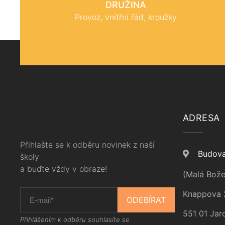
DRUŽINA
Provoz, vnitřní řád, kroužky
ADRESA
Přihlašte se k odběru novinek z naší
Budova
školy
a buďte vždy v obraze!
(Malá Bože
Knappova 
ODEBÍRAT
551 01 Jar
Přihlášením k odběru souhlasíte se