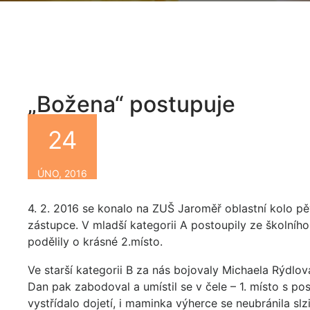
„Božena“ postupuje
24
By
ÚNO, 2016
4. 2. 2016 se konalo na ZUŠ Jaroměř oblastní kolo pě
zástupce. V mladší kategorii A postoupily ze školníh
podělily o krásné 2.místo.
Ve starší kategorii B za nás bojovaly Michaela Rýdlov
Dan pak zabodoval a umístil se v čele – 1. místo s po
vystřídalo dojetí, i maminka výherce se neubránila slz