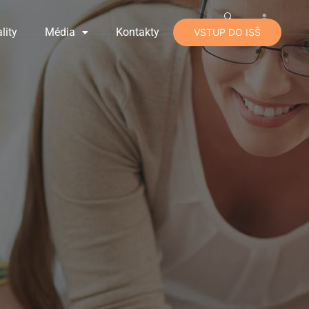
lity
Média
Kontakty
VSTUP DO ISŠ