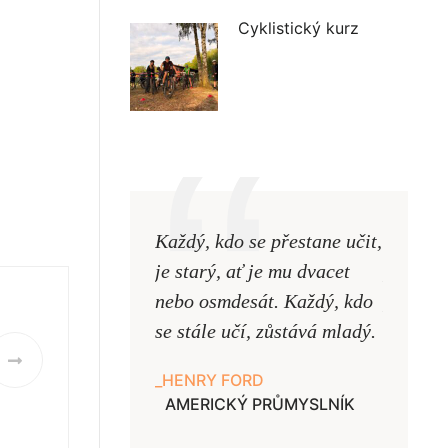
Cyklistický kurz
Každý, kdo se přestane učit,
Naši uč
je starý, ať je mu dvacet
podobni
nebo osmdesát. Každý, kdo
pouze uk
se stále učí, zůstává mladý.
samy ne
HENRY FORD
JAN A
AMERICKÝ PRŮMYSLNÍK
UČITE