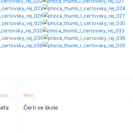
ious
Next
sefa
Čerti ve škole