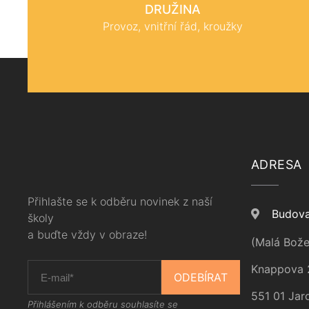
DRUŽINA
Provoz, vnitřní řád, kroužky
ADRESA
Přihlašte se k odběru novinek z naší
Budova
školy
a buďte vždy v obraze!
(Malá Bože
Knappova 
ODEBÍRAT
551 01 Jar
Přihlášením k odběru souhlasíte se