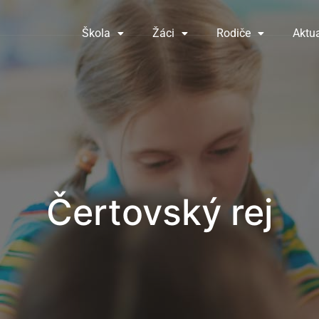
Škola
Žáci
Rodiče
Aktua
Čertovský rej