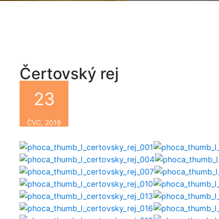
Čertovský rej
23
By
ČVC, 2019