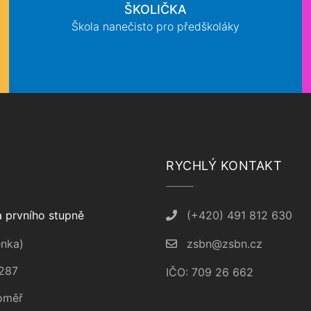
ŠKOLIČKA
Škola nanečisto pro předškoláky
RYCHLÝ KONTAKT
 prvního stupně
(+420) 491 812 630
nka)
zsbn@zsbn.cz
287
IČO: 709 26 662
oměř