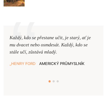
Každý, kdo se přestane učit, je starý, ať je
Naši
mu dvacet nebo osmdesát. Každý, kdo se
cest,
stále učí, zůstává mladý.
nejd
HENRY FORD
AMERICKÝ PRŮMYSLNÍK
JAN