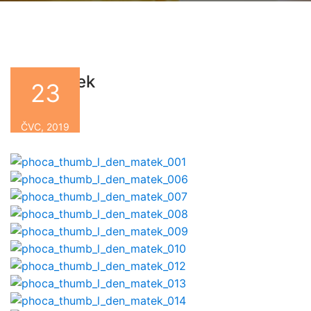
Den matek
23
By
ČVC, 2019