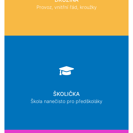
Provoz, vnitřní řád, kroužky
ŠKOLIČKA
Škola nanečisto pro předškoláky