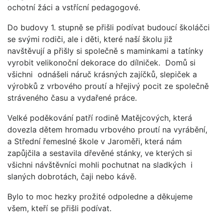
ochotní žáci a vstřícní pedagogové.
Do budovy 1. stupně se přišli podívat budoucí školáčci
se svými rodiči, ale i děti, které naší školu již
navštěvují a přišly si společně s maminkami a tatínky
vyrobit velikonoční dekorace do dílniček. Domů si
všichni odnášeli náruč krásných zajíčků, slepiček a
výrobků z vrbového proutí a hřejivý pocit ze společně
stráveného času a vydařené práce.
Velké poděkování patří rodině Matějcových, která
dovezla dětem hromadu vrbového proutí na vyrábění,
a Střední řemeslné škole v Jaroměři, která nám
zapůjčila a sestavila dřevěné stánky, ve kterých si
všichni návštěvníci mohli pochutnat na sladkých i
slaných dobrotách, čaji nebo kávě.
Bylo to moc hezky prožité odpoledne a děkujeme
všem, kteří se přišli podívat.