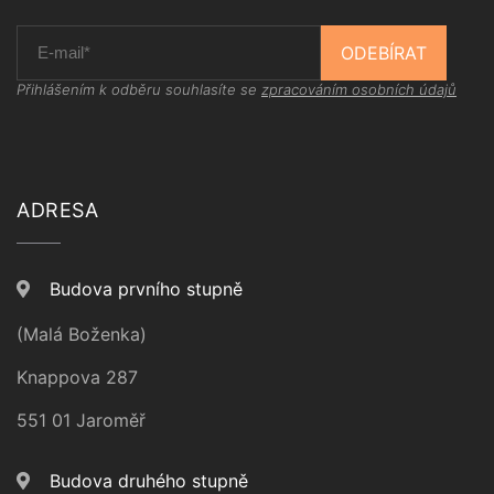
ODEBÍRAT
Přihlášením k odběru souhlasíte se
zpracováním osobních údajů
ADRESA
Budova prvního stupně
(Malá Boženka)
Knappova 287
551 01 Jaroměř
Budova druhého stupně