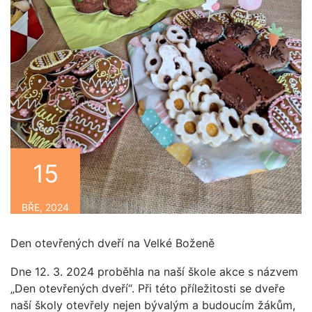
15
BŘE, 2024
Den otevřených dveří na Velké Boženě
Dne 12. 3. 2024 proběhla na naší škole akce s názvem
„Den otevřených dveří“. Při této příležitosti se dveře
naší školy otevřely nejen bývalým a budoucím žákům,