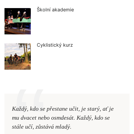
Školní akademie
Cyklistický kurz
Každý, kdo se přestane učit, je starý, ať je
Naši
mu dvacet nebo osmdesát. Každý, kdo se
cest,
stále učí, zůstává mladý.
nejd