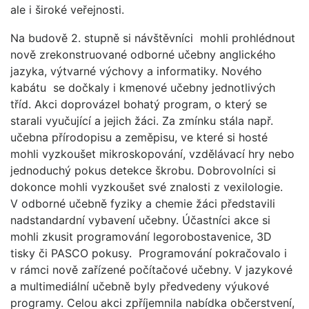
ale i široké veřejnosti.
Na budově 2. stupně si návštěvníci mohli prohlédnout
nově zrekonstruované odborné učebny anglického
jazyka, výtvarné výchovy a informatiky. Nového
kabátu se dočkaly i kmenové učebny jednotlivých
tříd. Akci doprovázel bohatý program, o který se
starali vyučující a jejich žáci. Za zmínku stála např.
učebna přírodopisu a zeměpisu, ve které si hosté
mohli vyzkoušet mikroskopování, vzdělávací hry nebo
jednoduchý pokus detekce škrobu. Dobrovolníci si
dokonce mohli vyzkoušet své znalosti z vexilologie.
V odborné učebně fyziky a chemie žáci představili
nadstandardní vybavení učebny. Účastníci akce si
mohli zkusit programování legorobostavenice, 3D
tisky či PASCO pokusy. Programování pokračovalo i
v rámci nově zařízené počítačové učebny. V jazykové
a multimediální učebně byly předvedeny výukové
programy. Celou akci zpříjemnila nabídka občerstvení,