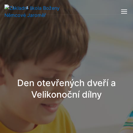
Den otevřených dveří a
Velikonoční dílny