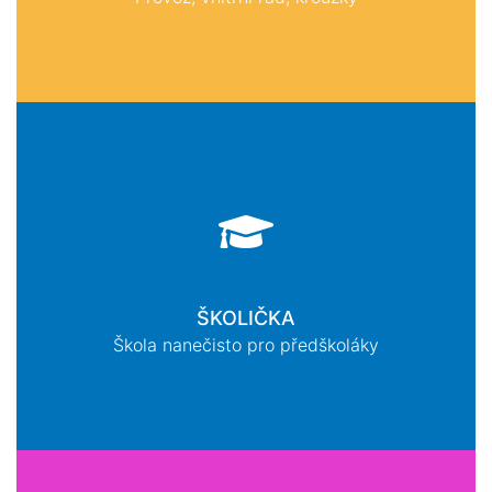
ŠKOLIČKA
Škola nanečisto pro předškoláky