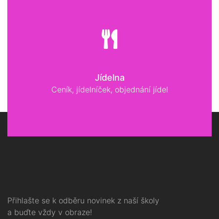
Jídelna
Ceník, jídelníček, objednání jídel
Přihlašte se k odběru novinek z naší školy
a buďte vždy v obraze!