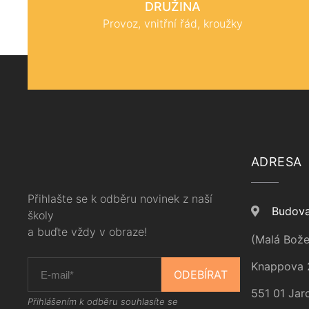
DRUŽINA
Provoz, vnitřní řád, kroužky
ADRESA
Přihlašte se k odběru novinek z naší
Budova
školy
a buďte vždy v obraze!
(Malá Bože
Knappova 
ODEBÍRAT
551 01 Jar
Přihlášením k odběru souhlasíte se