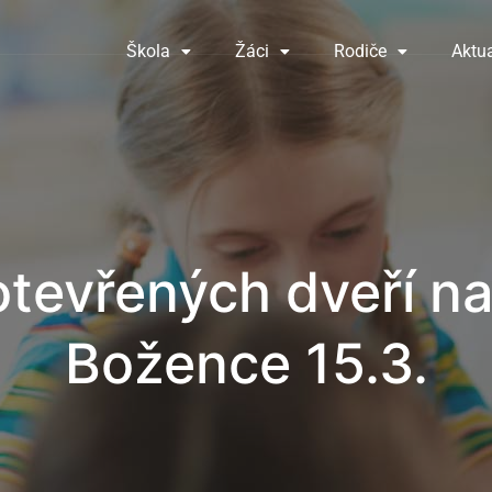
Škola
Žáci
Rodiče
Aktua
tevřených dveří n
Božence 15.3.