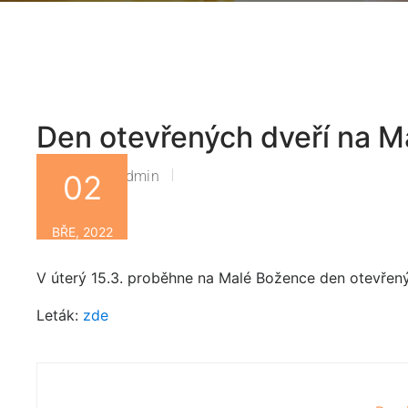
Den otevřených dveří na M
Zsbn-Admin
02
By
BŘE, 2022
V úterý 15.3. proběhne na Malé Božence den otevřený
Leták:
zde