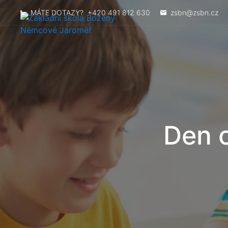
MÁTE DOTAZY?
+420 491 812 630
zsbn@zsbn.cz
Den o