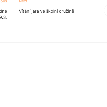
ious
Next
 dne
Vítání jara ve školní družině
9.3.