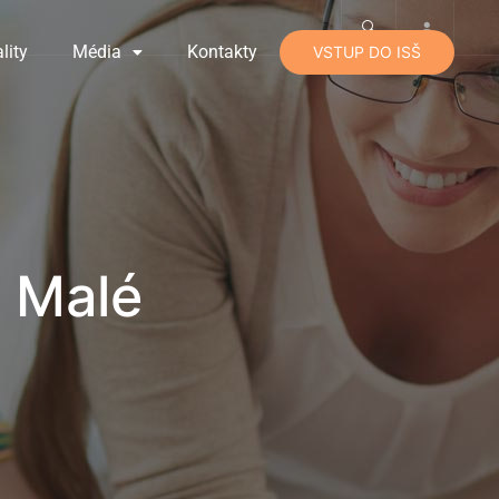
lity
Média
Kontakty
VSTUP DO ISŠ
a Malé