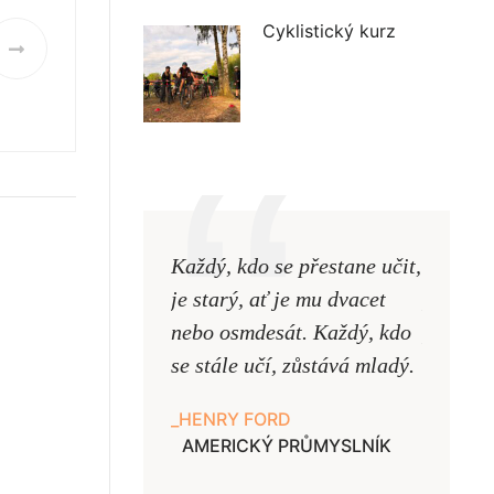
Cyklistický kurz
Každý, kdo se přestane učit,
Naši uč
je starý, ať je mu dvacet
podobni
nebo osmdesát. Každý, kdo
pouze uk
se stále učí, zůstává mladý.
samy ne
HENRY FORD
JAN A
AMERICKÝ PRŮMYSLNÍK
UČITE