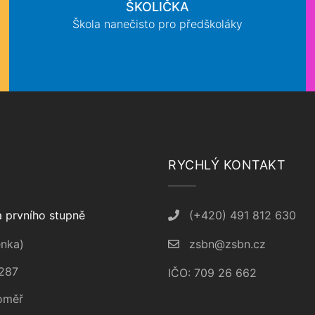
ŠKOLIČKA
Škola nanečisto pro předškoláky
RYCHLÝ KONTAKT
 prvního stupně
(+420) 491 812 630
nka)
zsbn@zsbn.cz
287
IČO: 709 26 662
oměř