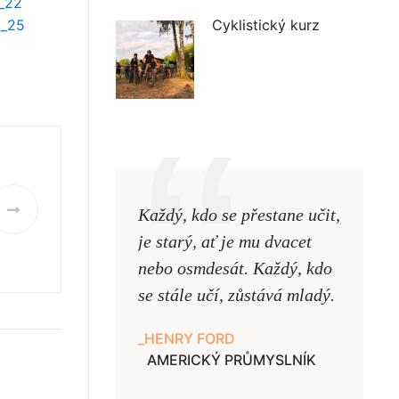
Cyklistický kurz
Každý, kdo se přestane učit,
Naši uč
je starý, ať je mu dvacet
podobni
nebo osmdesát. Každý, kdo
pouze uk
se stále učí, zůstává mladý.
samy ne
HENRY FORD
JAN A
AMERICKÝ PRŮMYSLNÍK
UČITE