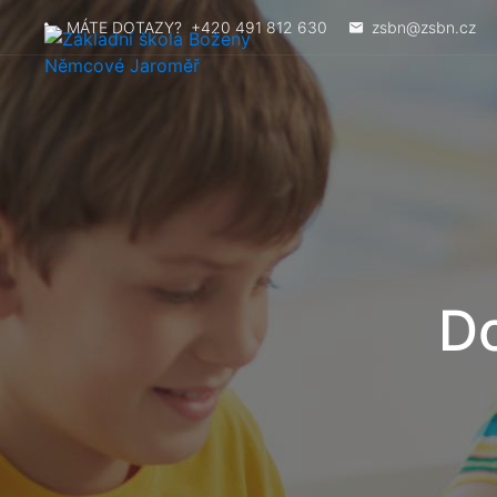
MÁTE DOTAZY?
+420 491 812 630
zsbn@zsbn.cz
Do