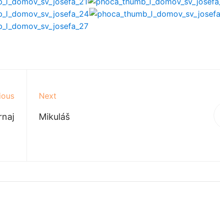
ious
Next
rnaj
Mikuláš