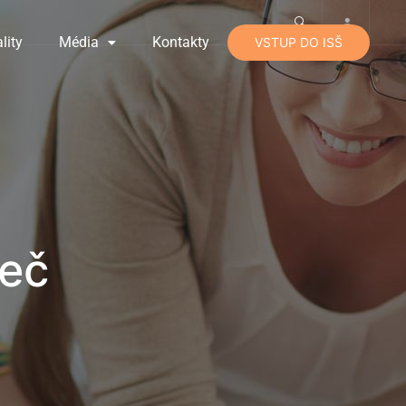
lity
Média
Kontakty
VSTUP DO ISŠ
reč