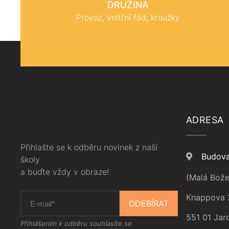
DRUŽINA
Provoz, vnitřní řád, kroužky
ADRESA
Přihlašte se k odběru novinek z naší
Budova
školy
a buďte vždy v obraze!
(Malá Bože
Knappova 
ODEBÍRAT
551 01 Jar
Přihlášením k odběru souhlasíte se