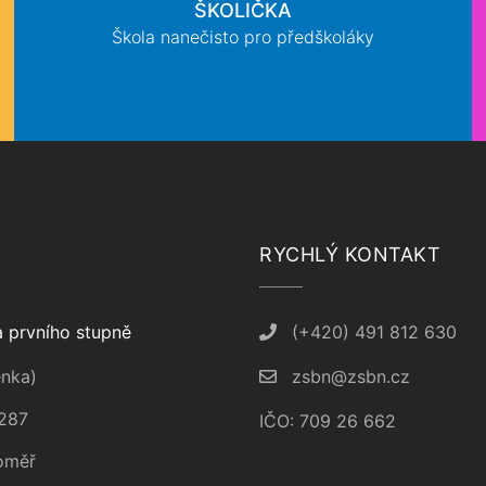
ŠKOLIČKA
Škola nanečisto pro předškoláky
RYCHLÝ KONTAKT
 prvního stupně
(+420) 491 812 630
nka)
zsbn@zsbn.cz
287
IČO: 709 26 662
oměř