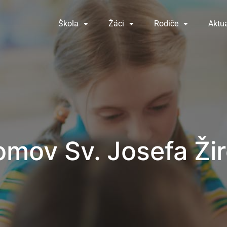
Škola
Žáci
Rodiče
Aktua
mov Sv. Josefa Ži