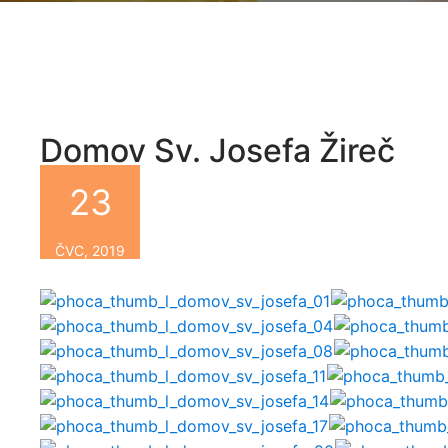
Domov Sv. Josefa Žireč
23
By
ČVC, 2019