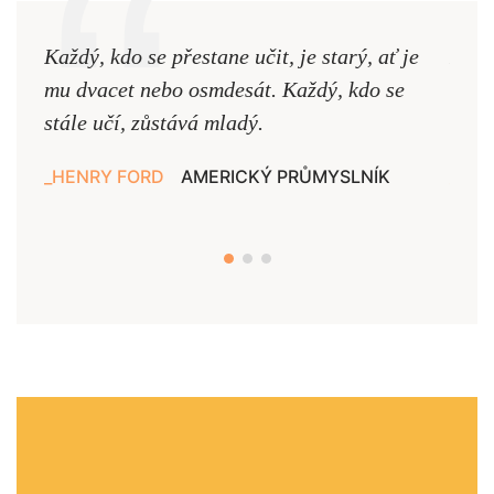
Každý, kdo se přestane učit, je starý, ať je
Naši
mu dvacet nebo osmdesát. Každý, kdo se
cest,
stále učí, zůstává mladý.
nejd
HENRY FORD
AMERICKÝ PRŮMYSLNÍK
JAN