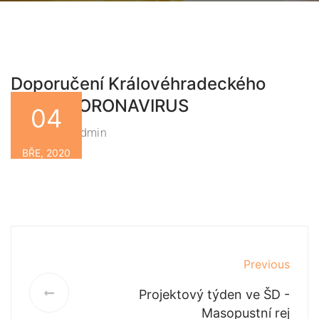
Doporučení Královéhradeckého
kraje – KORONAVIRUS
04
Zsbn-Admin
By
BŘE, 2020
Previous
Projektový týden ve ŠD -
Masopustní rej