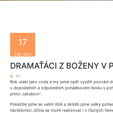
17
ZÁŘ, 2014
DRAMAŤÁCI Z BOŽENY V
By
Rok utekl jako voda a my jsme opět využili pozvání 
v dopoledním a odpoledním pohádkovém bloku s pohádk
princi Jakubovi“.
Pokaždé jsme se velmi líbili a sklidili jsme velký potl
návštěvníci Jičína se mohli realizovat i v různých ře