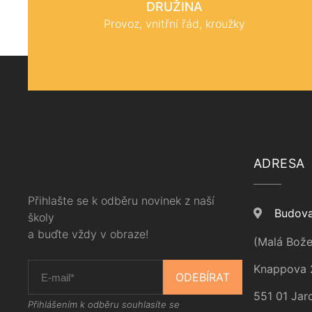
DRUŽINA
Provoz, vnitřní řád, kroužky
ADRESA
Přihlašte se k odběru novinek z naší
Budova
školy
a buďte vždy v obraze!
(Malá Bože
Knappova 
ODEBÍRAT
551 01 Jar
Přihlášením k odběru souhlasíte se