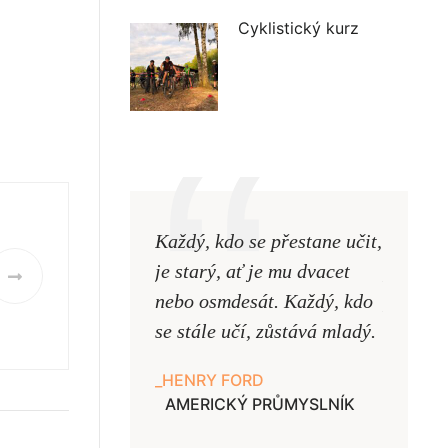
Cyklistický kurz
Každý, kdo se přestane učit,
Naši uč
je starý, ať je mu dvacet
podobni
nebo osmdesát. Každý, kdo
pouze uk
se stále učí, zůstává mladý.
samy ne
HENRY FORD
JAN A
AMERICKÝ PRŮMYSLNÍK
UČITE