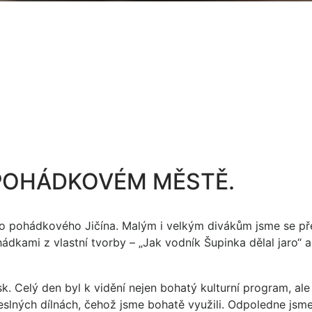
 POHÁDKOVÉM MĚSTĚ.
do pohádkového Jičína. Malým i velkým divákům jsme se pře
ami z vlastní tvorby – „Jak vodník Šupinka dělal jaro“ a
esk. Celý den byl k vidění nejen bohatý kulturní program, ale
meslných dílnách, čehož jsme bohatě využili. Odpoledne jsm