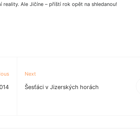
reality. Ale Jičíne – příští rok opět na shledanou!
ious
Next
2014
Šesťáci v Jizerských horách