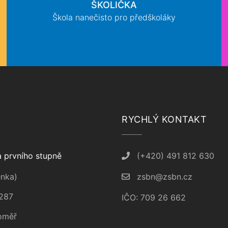
ŠKOLIČKA
Škola nanečisto pro předškoláky
RYCHLÝ KONTAKT
 prvního stupně
(+420) 491 812 630
nka)
zsbn@zsbn.cz
287
IČO: 709 26 662
oměř