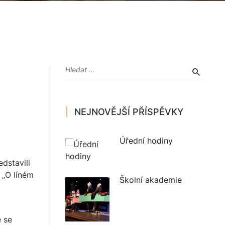
NEJNOVĚJŠÍ PŘÍSPĚVKY
Úřední hodiny
dstavili
 „O líném
Školní akademie
e se