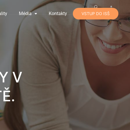
lity
Média
Kontakty
VSTUP DO ISŠ
Y V
Ě.