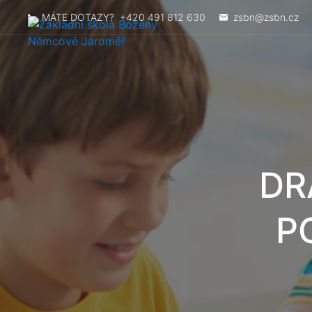
MÁTE DOTAZY?
+420 491 812 630
zsbn@zsbn.cz
DR
P