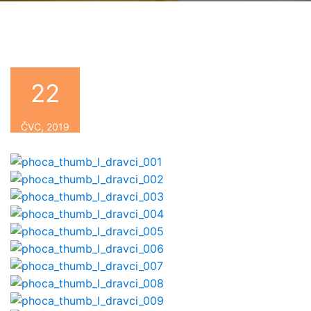
Dravci
22
By
ČVC, 2019