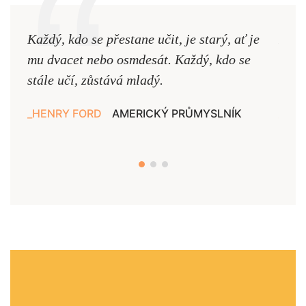
Každý, kdo se přestane učit, je starý, ať je
Naši
mu dvacet nebo osmdesát. Každý, kdo se
cest,
stále učí, zůstává mladý.
nejd
HENRY FORD
AMERICKÝ PRŮMYSLNÍK
JAN