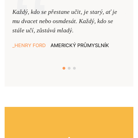
Každý, kdo se přestane učit, je starý, ať je
Naši
mu dvacet nebo osmdesát. Každý, kdo se
cest,
stále učí, zůstává mladý.
nejd
HENRY FORD
AMERICKÝ PRŮMYSLNÍK
JAN