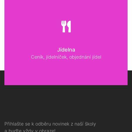
Jídelna
Ceník, jídelníček, objednání jídel
Přihlašte se k odběru novinek z naší školy
a buďte vždy v obraze!