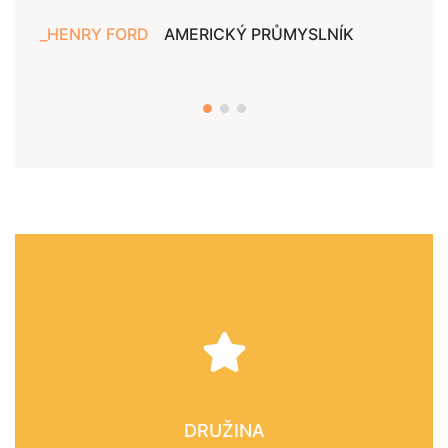
HENRY FORD
AMERICKÝ PRŮMYSLNÍK
JAN
DRUŽINA