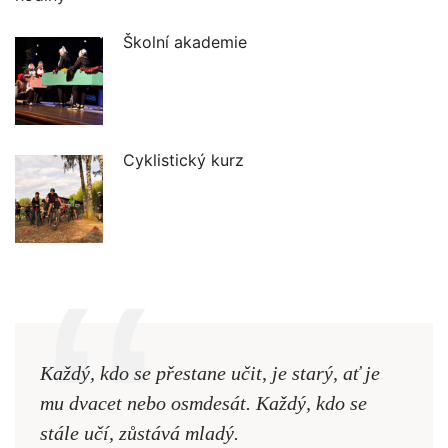
Školní akademie
Cyklistický kurz
Každý, kdo se přestane učit, je starý, ať je
Naši
mu dvacet nebo osmdesát. Každý, kdo se
cest,
stále učí, zůstává mladý.
nejd