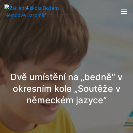
Dvě umístění na „bedně“ v
okresním kole „Soutěže v
německém jazyce“