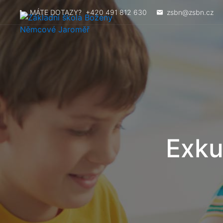
MÁTE DOTAZY?
+420 491 812 630
zsbn@zsbn.cz
Exku