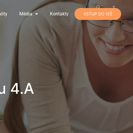
lity
Média
Kontakty
VSTUP DO ISŠ
u 4.A