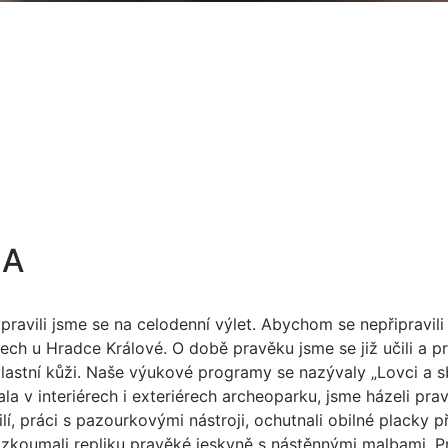
.A
avili jsme se na celodenní výlet. Abychom se nepřipravili 
rech u Hradce Králové. O době pravěku jsme se již učili a 
vlastní kůži. Naše výukové programy se nazývaly „Lovci a s
ala v interiérech i exteriérech archeoparku, jsme házeli pr
lí, práci s pazourkovými nástroji, ochutnali obilné placky p
rozkoumali repliku pravěké jeskyně s nástěnnými malbami. Pr