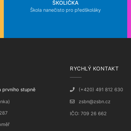
ŠKOLIČKA
Škola nanečisto pro předškoláky
RYCHLÝ KONTAKT
 prvního stupně
(+420) 491 812 630
nka)
zsbn@zsbn.cz
287
IČO: 709 26 662
oměř