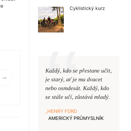
le
Cyklistický kurz
Každý, kdo se přestane učit,
Naši uč
je starý, ať je mu dvacet
podobni
nebo osmdesát. Každý, kdo
pouze uk
se stále učí, zůstává mladý.
samy ne
HENRY FORD
JAN A
AMERICKÝ PRŮMYSLNÍK
UČITE