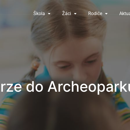
Škola
Žáci
Rodiče
Aktua
rze do Archeopark