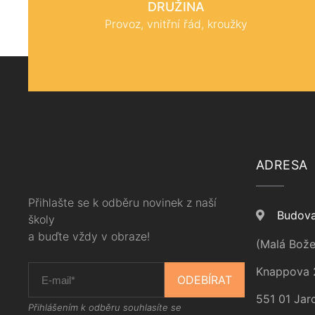
DRUŽINA
Provoz, vnitřní řád, kroužky
ADRESA
Přihlašte se k odběru novinek z naší
Budova
školy
a buďte vždy v obraze!
(Malá Bože
Knappova 
ODEBÍRAT
551 01 Jar
Přihlášením k odběru souhlasíte se