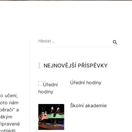
NEJNOVĚJŠÍ PŘÍSPĚVKY
Úřední hodiny
o učení,
proto nám
Školní akademie
běrači“ a
avěkým
řipravené
ohlédli