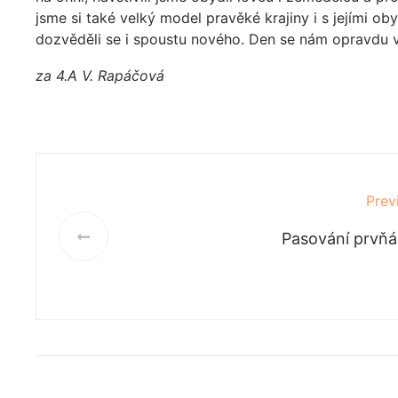
jsme si také velký model pravěké krajiny i s jejími oby
dozvěděli se i spoustu nového. Den se nám opravdu vy
za 4.A V. Rapáčová
Prev
Pasování prvň