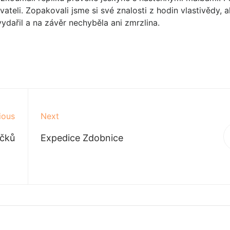
vateli. Zopakovali jsme si své znalosti z hodin vlastivědy, a
dařil a na závěr nechyběla ani zmrzlina.
ious
Next
áčků
Expedice Zdobnice