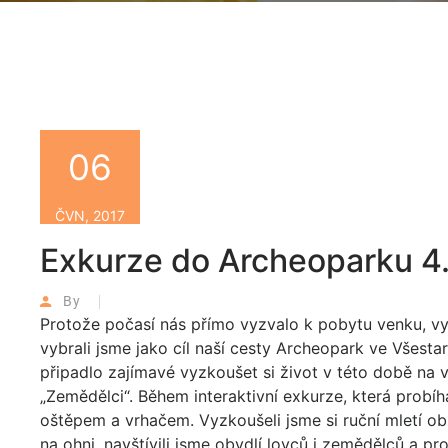
06
ČVN, 2017
Exkurze do Archeoparku 4
By
Protože počasí nás přímo vyzvalo k pobytu venku, vypr
vybrali jsme jako cíl naší cesty Archeopark ve Všesta
připadlo zajímavé vyzkoušet si život v této době na 
„Zemědělci“. Během interaktivní exkurze, která probíh
oštěpem a vrhačem. Vyzkoušeli jsme si ruční mletí obi
na ohni, navštívili jsme obydlí lovců i zemědělců a p