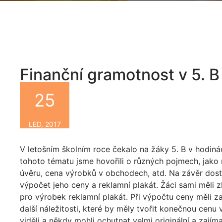
Finanční gramotnost v 5. B
25
By
LED, 2017
V letošním školním roce čekalo na žáky 5. B v hodiná
tohoto tématu jsme hovořili o různých pojmech, jako n
úvěru, cena výrobků v obchodech, atd. Na závěr dostal
výpočet jeho ceny a reklamní plakát. Žáci sami měli z
pro výrobek reklamní plakát. Při výpočtu ceny měli z
další náležitosti, které by měly tvořit konečnou cenu
viděli a někdy mohli ochutnat velmi originální a zají