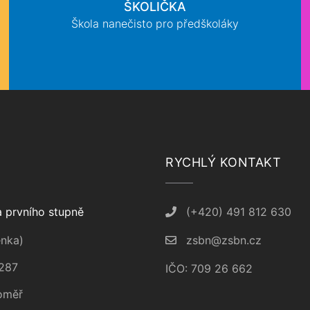
ŠKOLIČKA
Škola nanečisto pro předškoláky
RYCHLÝ KONTAKT
 prvního stupně
(+420) 491 812 630
nka)
zsbn@zsbn.cz
287
IČO: 709 26 662
oměř