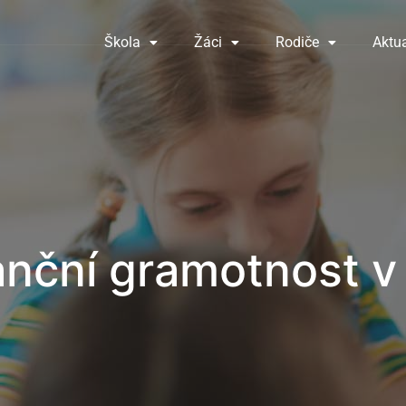
Škola
Žáci
Rodiče
Aktua
anční gramotnost v 