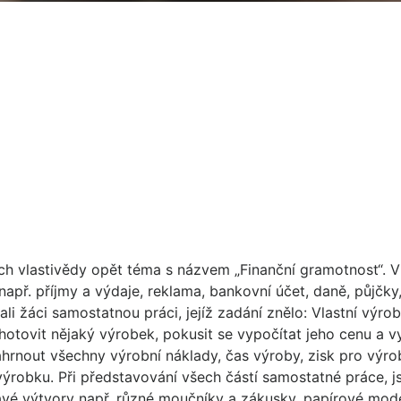
ch vlastivědy opět téma s názvem „Finanční gramotnost“. V
apř. příjmy a výdaje, reklama, bankovní účet, daně, půjčky,
i žáci samostatnou práci, jejíž zadání znělo: Vlastní výrob
hotovit nějaký výrobek, pokusit se vypočítat jeho cenu a vy
ahrnout všechny výrobní náklady, čas výroby, zisk pro výro
 výrobku. Při představování všech částí samostatné práce, 
mavé výtvory např. různé moučníky a zákusky, papírové mode