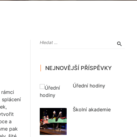
NEJNOVĚJŠÍ PŘÍSPĚVKY
Úřední hodiny
 rámci
 splácení
ek,
Školní akademie
tvořit
bce a
jsme pak
ly, šité