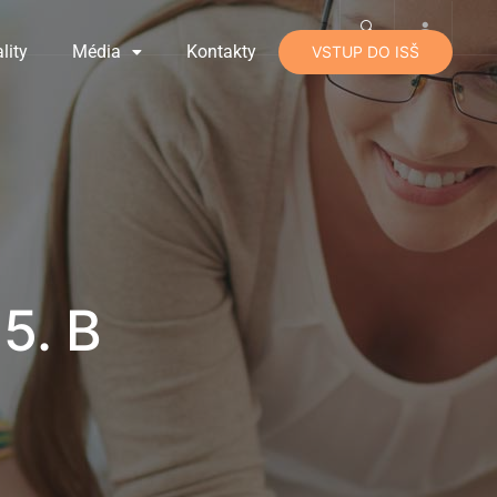
lity
Média
Kontakty
VSTUP DO ISŠ
5. B