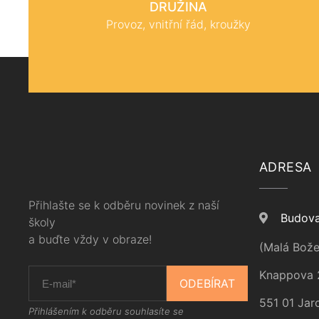
DRUŽINA
Provoz, vnitřní řád, kroužky
ADRESA
Přihlašte se k odběru novinek z naší
Budova
školy
a buďte vždy v obraze!
(Malá Bože
Knappova 
ODEBÍRAT
551 01 Jar
Přihlášením k odběru souhlasíte se