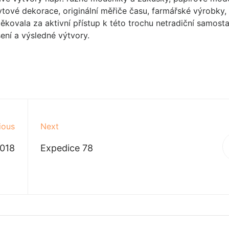
bytové dekorace, originální měřiče času, farmářské výrobky, 
ovala za aktivní přístup k této trochu netradiční samost
dšení a výsledné výtvory.
ious
Next
2018
Expedice 78