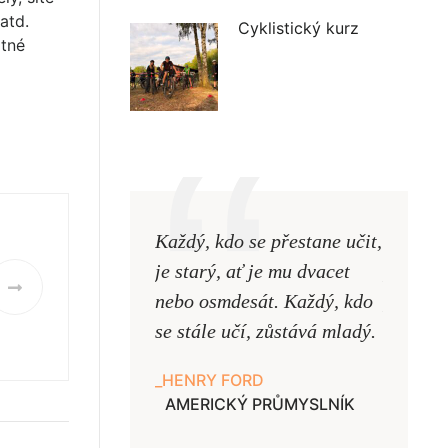
atd.
Cyklistický kurz
atné
Každý, kdo se přestane učit,
Naši uč
je starý, ať je mu dvacet
podobni
nebo osmdesát. Každý, kdo
pouze uk
se stále učí, zůstává mladý.
samy ne
HENRY FORD
JAN A
AMERICKÝ PRŮMYSLNÍK
UČITE