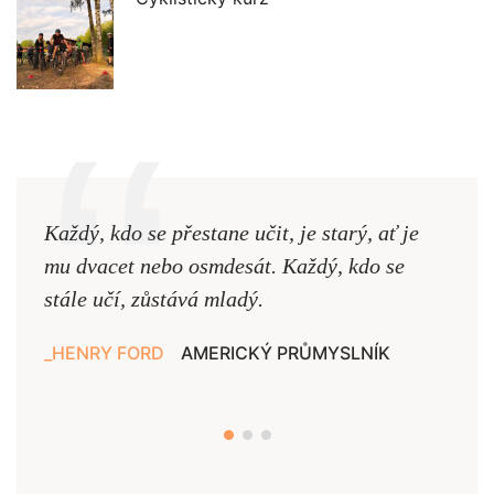
Každý, kdo se přestane učit, je starý, ať je
Naši
mu dvacet nebo osmdesát. Každý, kdo se
cest,
stále učí, zůstává mladý.
nejd
HENRY FORD
AMERICKÝ PRŮMYSLNÍK
JAN