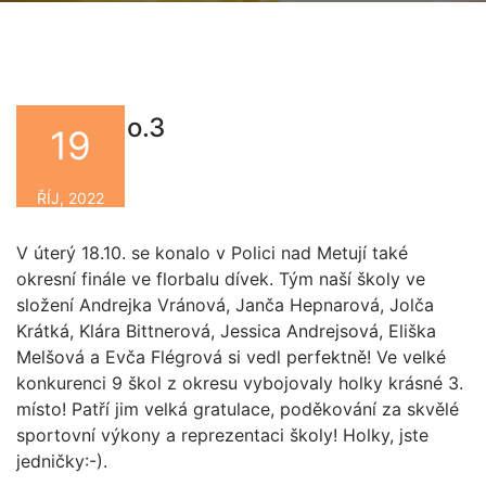
Florbal No.3
19
By
ŘÍJ, 2022
V úterý 18.10. se konalo v Polici nad Metují také
okresní finále ve florbalu dívek. Tým naší školy ve
složení Andrejka Vránová, Janča Hepnarová, Jolča
Krátká, Klára Bittnerová, Jessica Andrejsová, Eliška
Melšová a Evča Flégrová si vedl perfektně! Ve velké
konkurenci 9 škol z okresu vybojovaly holky krásné 3.
místo! Patří jim velká gratulace, poděkování za skvělé
sportovní výkony a reprezentaci školy! Holky, jste
jedničky:-).