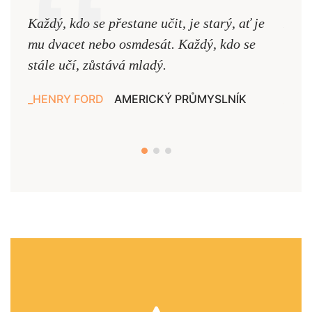
Každý, kdo se přestane učit, je starý, ať je
Naši
mu dvacet nebo osmdesát. Každý, kdo se
cest,
stále učí, zůstává mladý.
nejd
HENRY FORD
AMERICKÝ PRŮMYSLNÍK
JAN