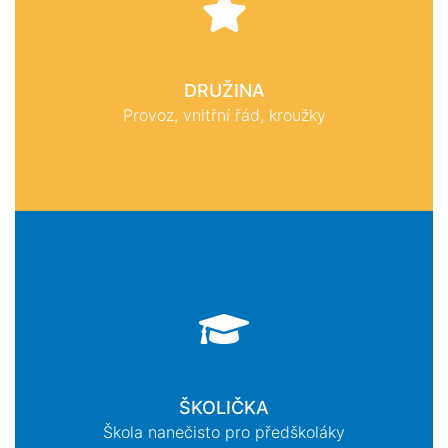
DRUŽINA
Provoz, vnitřní řád, kroužky
ŠKOLIČKA
Škola nanečisto pro předškoláky