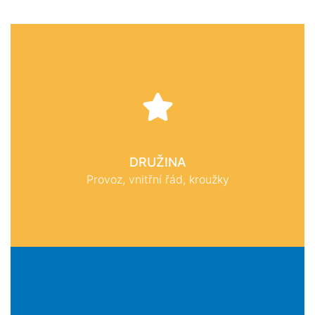
DRUŽINA
Provoz, vnitřní řád, kroužky