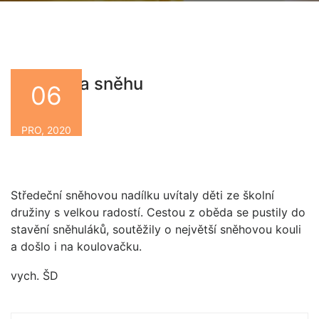
Hrátky na sněhu
06
By
PRO, 2020
Středeční sněhovou nadílku uvítaly děti ze školní
družiny s velkou radostí. Cestou z oběda se pustily do
stavění sněhuláků, soutěžily o největší sněhovou kouli
a došlo i na koulovačku.
vych. ŠD