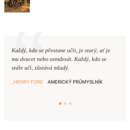
Každý, kdo se přestane učit, je starý, ať je
Naši
mu dvacet nebo osmdesát. Každý, kdo se
cest,
stále učí, zůstává mladý.
nejd
HENRY FORD
AMERICKÝ PRŮMYSLNÍK
JAN