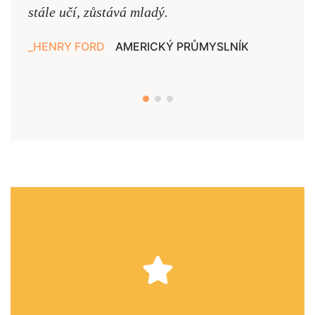
stále učí, zůstává mladý.
nejd
HENRY FORD
AMERICKÝ PRŮMYSLNÍK
JAN