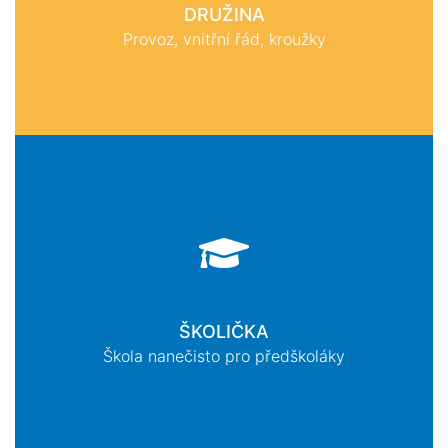
DRUŽINA
Provoz, vnitřní řád, kroužky
ŠKOLIČKA
Škola nanečisto pro předškoláky