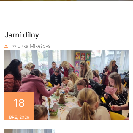
Jarní dílny
Jitka Mikešová
By
18
BŘE, 2026