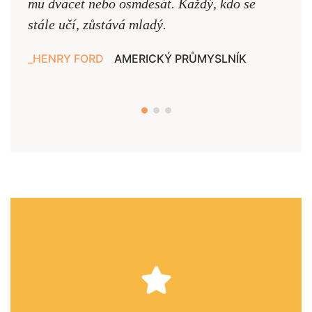
mu dvacet nebo osmdesát. Každý, kdo se
cest,
stále učí, zůstává mladý.
nejd
HENRY FORD
AMERICKÝ PRŮMYSLNÍK
JAN