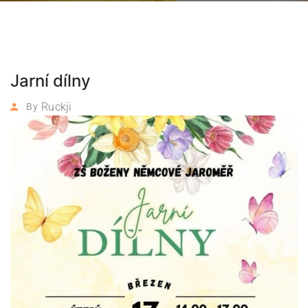
Jarní dílny
Ruckji
By