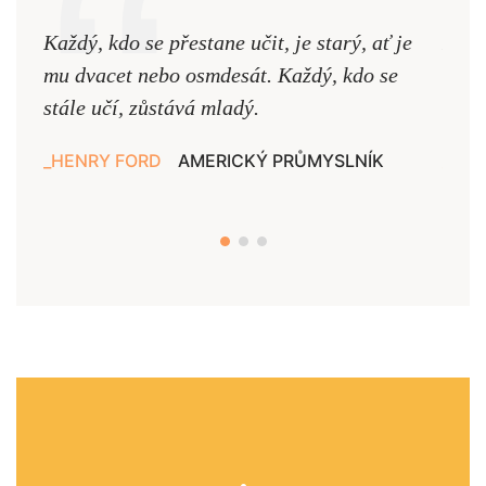
Každý, kdo se přestane učit, je starý, ať je
Naši
mu dvacet nebo osmdesát. Každý, kdo se
cest,
stále učí, zůstává mladý.
nejd
HENRY FORD
AMERICKÝ PRŮMYSLNÍK
JAN