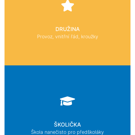
DRUŽINA
Provoz, vnitřní řád, kroužky
ŠKOLIČKA
Škola nanečisto pro předškoláky